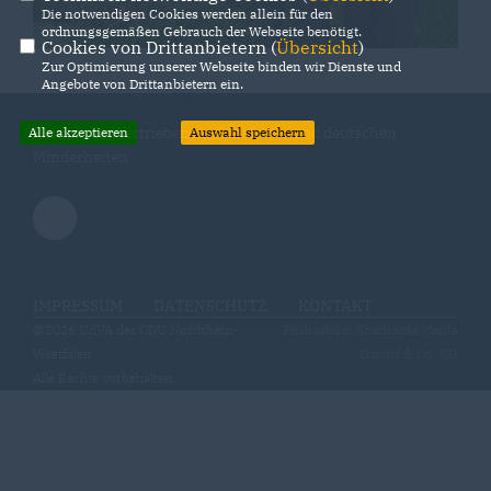
Die notwendigen Cookies werden allein für den
ordnungsgemäßen Gebrauch der Webseite benötigt.
Cookies von Drittanbietern (
Übersicht
)
Zur Optimierung unserer Webseite binden wir Dienste und
Angebote von Drittanbietern ein.
Partner der Vertriebenen, Aussiedler und deutschen
Alle akzeptieren
Auswahl speichern
Minderheiten
IMPRESSUM
DATENSCHUTZ
KONTAKT
@2026 UdVA der CDU Nordrhein-
Realisation: Sharkness Media
Westfalen
GmbH & Co. KG
Alle Rechte vorbehalten.