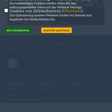
Die notwendigen Cookies werden allein für den
ordnungsgemäßen Gebrauch der Webseite benötigt.
Cookies von Drittanbietern (
Übersicht
)
Zur Optimierung unserer Webseite binden wir Dienste und
Angebote von Drittanbietern ein.
Alle akzeptieren
Auswahl speichern
Partner der Vertriebenen, Aussiedler und deutschen
Minderheiten
IMPRESSUM
DATENSCHUTZ
KONTAKT
@2026 UdVA der CDU Nordrhein-
Realisation: Sharkness Media
Westfalen
GmbH & Co. KG
Alle Rechte vorbehalten.