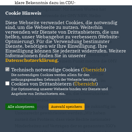
klare Bekenntnis dazu im CDU-
Europawahlprogramm“. Mit diesen Worten hat
Cookie Hinweis
derLandesvorsitzende der OMV NRW, Heiko
Hendriks MdL, den europapolitischen Antrag des
Diese Webseite verwendet Cookies, die notwendig
sind, um die Webseite zu nutzen. Weiterhin
CDU-Bundesvorstandes kommentiert. Es sei
verwenden wir Dienste von Drittanbietern, die uns
wichtig, dass sich die Unionsparteien auch
helfen, unser Webangebot zu verbessern (Website-
Optmierung). Für die Verwendung bestimmter
weiterhin auf europäischer Ebene für die Belange
Dienste, benötigen wir Ihre Einwilligung. Ihre
der Heimatvertriebenen und die deutschen
Einwilligung können Sie jederzeit widerrufen. Weitere
Volksgruppen in Ost-, Mittel- und Südosteuropa
Informationen finden Sie in unserer
Datenschutzerklärung
.
stark machen. Doch in einem Punkt möchte die OMV
NRW etwas konkreter werden. So will man den
Technisch notwendige Cookies (
Übersicht
)
Diskussionsprozess darüber anstoßen, ob die
Die notwendigen Cookies werden allein für den
ordnungsgemäßen Gebrauch der Webseite benötigt.
Europäische Union etwas mehr Kompetenz im
Cookies von Drittanbietern (
Übersicht
)
Bereich der Minderheitenpolitik bekommen sollte.
Zur Optimierung unserer Webseite binden wir Dienste und
Die CDU-Vereinigung regt an, die Umsetzbarkeit
Angebote von Drittanbietern ein.
und Durchsetzbarkeit existierender
minderheitenpolitischer Normen solle zukünftig im
Alle akzeptieren
Auswahl speichern
Unionsrecht gewährleistet werden.„Wir haben
zurzeit das Problem, dass viele Rechte nationaler
Minderheiten auf Verträgen der so genannten IGO’s