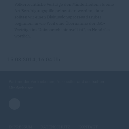
Völkerrechtliche Verträge den Minderheiten als eine
Art Beruhigungspille präsentiert werden, dann
sollten wir einen Diskussionsprozess darüber
beginnen, in wie Weit eine Übernahme der IGO-
Verträge ins Unionsrecht sinnvoll ist“, so Hendriks
wörtlich.
15.03.2014, 16:04 Uhr
Partner der Vertriebenen, Aussiedler und deutschen
Minderheiten
IMPRESSUM
DATENSCHUTZ
KONTAKT