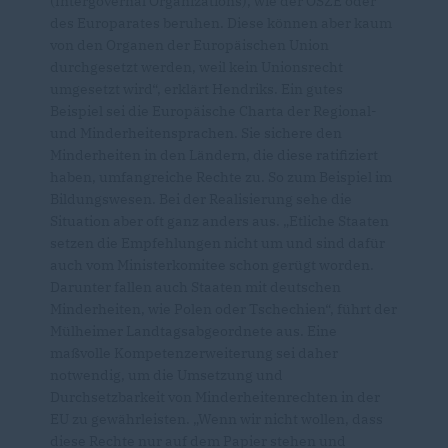
(Intergovernal Organizations), wie der OSZE oder
des Europarates beruhen. Diese können aber kaum
von den Organen der Europäischen Union
durchgesetzt werden, weil kein Unionsrecht
umgesetzt wird“, erklärt Hendriks. Ein gutes
Beispiel sei die Europäische Charta der Regional-
und Minderheitensprachen. Sie sichere den
Minderheiten in den Ländern, die diese ratifiziert
haben, umfangreiche Rechte zu. So zum Beispiel im
Bildungswesen. Bei der Realisierung sehe die
Situation aber oft ganz anders aus. „Etliche Staaten
setzen die Empfehlungen nicht um und sind dafür
auch vom Ministerkomitee schon gerügt worden.
Darunter fallen auch Staaten mit deutschen
Minderheiten, wie Polen oder Tschechien“, führt der
Mülheimer Landtagsabgeordnete aus. Eine
maßvolle Kompetenzerweiterung sei daher
notwendig, um die Umsetzung und
Durchsetzbarkeit von Minderheitenrechten in der
EU zu gewährleisten. „Wenn wir nicht wollen, dass
diese Rechte nur auf dem Papier stehen und